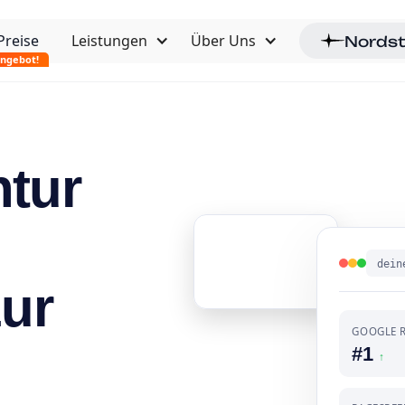
Nordst
Preise
Leistungen
Über Uns
Angebot!
tur
dein
ur
GOOGLE 
#1
↑