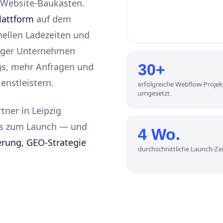
r Website-Baukasten.
lattform
auf dem
ellen Ladezeiten und
pziger Unternehmen
gs, mehr Anfragen und
30+
enstleistern.
erfolgreiche Webflow-Projek
umgesetzt
tner in Leipzig
bis zum Launch — und
4 Wo.
erung, GEO-Strategie
durchschnittliche Launch-Zei