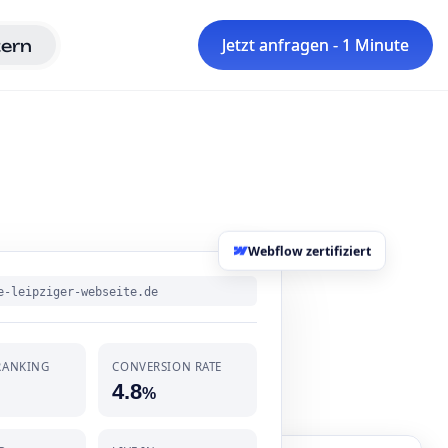
ern
Jetzt anfragen - 1 Minute
Jetzt anfragen - 1 Minute
Webflow zertifiziert
e-leipziger-webseite.de
RANKING
CONVERSION RATE
4.8
%