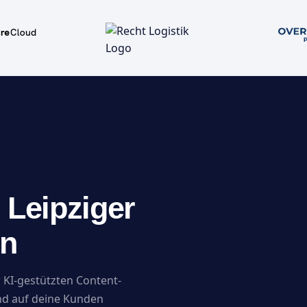
 Leipziger
un
 KI-gestützten Content-
nd auf deine Kunden